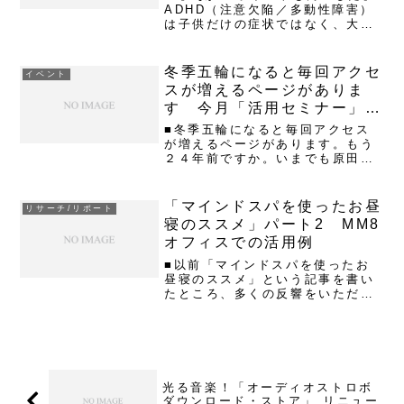
ADHD（注意欠陥／多動性障害）
は子供だけの症状ではなく、大人
にも悩んでいる人が多いと聞く。
脳波やブレインマシンを活用した
ADHD対策の研究は、古くから行
冬季五輪になると毎回アクセ
イベント
われており、多くの興味深いリポ
スが増えるページがありま
ートがある。その中から...
す 今月「活用セミナー」再
度開催決定！
■冬季五輪になると毎回アクセス
が増えるページがあります。もう
２４年前ですか。いまでも原田選
手のドラマを思い出すファンが多
いようです。私は今回のオリンピ
ック中継をみていないけど、ジャ
「マインドスパを使ったお昼
リサーチ/リポート
ンプはメダル取ったり、失格した
寝のススメ」パート2 MM8
り、いろいろなドラマがあった
オフィスでの活用例
よ...
■以前「マインドスパを使ったお
昼寝のススメ」という記事を書い
たところ、多くの反響をいただい
た。読者の関心が高い内容だった
ようだ。例えば、記事でリンクし
た「R25」で紹介されている昼寝
制度導入企業「株式会社OKUTA」
の奥田会長から、下記の記...
光る音楽！「オーディオストロボ
ダウンロード・ストア」 リニュー