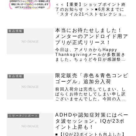
＜＜【重要】ショップポイント終
了のお知らせ ＞＞■6月末までに
「スタイル21ベストセレクショ
ン」のサーバーを移転します。ア
ドレスは変わりません（ ）。ま
だサイトの改装作業中のため、正
本当にお待たせしました！
製品情報
確な引っ越し日を確定できません
メンターのアンドロイド用ア
が、6月後半の移転を予定し...
プリが正式リリース！
今日は、アメリカからHappy
Thanksgivingメールが多数届き
ました。ちょうど今日が感謝祭な
んですね。そして、感謝祭メール
に交じって、うれしい連絡メール
も届きました！■ほんとう
限定販売「赤色＆青色コンビ
製品情報
に・・・・・・お待たせいたしま
ゴーグル」追加分入荷
した！本日、マインドスパ...
前回入荷分は完売してしまい、し
ばらくお待たせしてしまい申し訳
ございませんでした。今回の入荷
分も、数量限定となってます。ご
希望の方は、お早めにご注文くだ
さい。
ADHDや認知症対策にはベー
リサーチ/リポート
タ波セッション。IQが23ポ
イント上昇も！
■【IQが23ポイントも向上した】