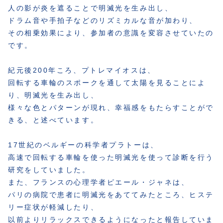
人の影が炎を遮ることで明滅光を生み出し、
ドラム音や手拍子などのリズミカルな音が加わり、
その相乗効果により、参加者の意識を変容させていたの
です。
紀元後200年ころ、プトレマイオスは、
回転する車輪のスポークを通して太陽を見ることによ
り、明滅光を生み出し、
様々な色とパターンが現れ、幸福感をもたらすことがで
きる、と述べています。
17世紀のベルギーの科学者プラトーは、
高速で回転する車輪を使った明滅光を使って診断を行う
研究をしていました。
また、フランスの心理学者ピエール・ジャネは、
パリの病院で患者に明滅光をあててみたところ、ヒステ
リー症状が軽減したり、
以前よりリラックスできるようになったと報告していま