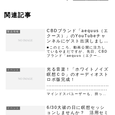
関連記事
CBDブランド「aequus（エ
製品情報
クース）」のYouTubeチャ
ンネルにゲスト出演しまし
た。
■このところ、動画公開に注力し
ているやまだですが、先日、CBD
ブランド「aequus（エクー
ス）」のYouTubeチャンネルにゲ
スト出演しました。エクース代表
の兼坂さんと様々な話題で対談し
光る音楽！「ホワイトノイズ
イベント
てきました。＊ブレインマシンの
瞑想ＣＤ」のオーディオスト
理論とトラディショナル...
ロボ版完成！
-------------------------------------
------------------------------------
マインドスパユーザーも、持って
ない方も！【 光る！「ホワイトノ
イズ瞑想ＣＤ」のオーディオスト
ロ...
6/30大祓の日に瞑想セッシ
イベント
ョンしませんか？ 活用セミ