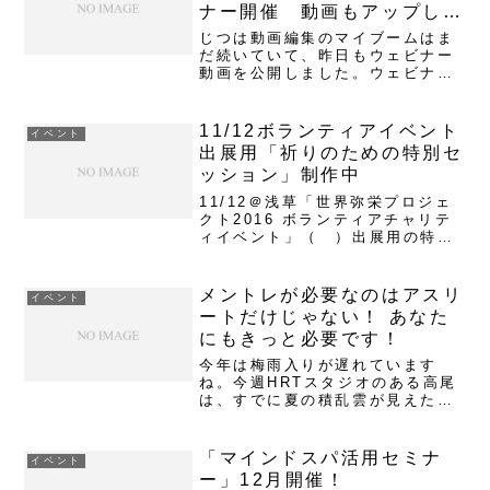
ナー開催 動画もアップしま
した
じつは動画編集のマイブームはま
だ続いていて、昨日もウェビナー
動画を公開しました。ウェビナー
形式で理論や操作法を動画にして
みたところ、凝った編集が不要
で、短時間に動画公開できるので
11/12ボランティアイベント
イベント
面白くなってきました。そして視
出展用「祈りのための特別セ
聴者も、すでに知っているパート
ッション」制作中
や...
11/12＠浅草「世界弥栄プロジェ
クト2016 ボランティアチャリテ
ィイベント」（ ）出展用の特別
セッションの制作に取り掛かって
います。マインドスパ体験ブース
の特別セッションは、今回のイベ
メントレが必要なのはアスリ
イベント
ントテーマに合わせて、「祈りの
ートだけじゃない！ あなた
ための音楽Mixセッシ...
にもきっと必要です！
今年は梅雨入りが遅れています
ね。今週HRTスタジオのある高尾
は、すでに夏の積乱雲が見えた日
もあり、「おいおい梅雨はどうし
た？」と思わずつぶやいてしまい
ます。近年、地球の気候変動につ
「マインドスパ活用セミナ
イベント
いて伝えられていますが、日本に
ー」12月開催！
住む私たちは以前からの＜季節