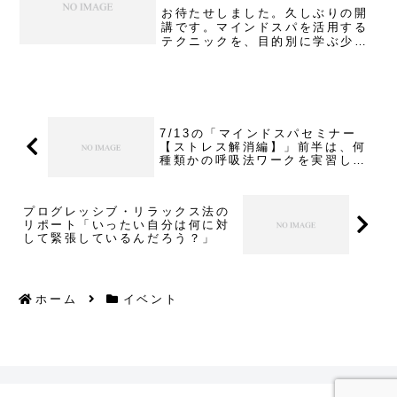
感...
お待たせしました。久しぶりの開
講です。マインドスパを活用する
テクニックを、目的別に学ぶ少人
数制のワークショップセミナーで
す。【 12月の「マインドスパ活用
セミナー」 】○基礎編 随時受付
○ストレス解消編 12月14日
（土） 12：00-14...
7/13の「マインドスパセミナー
【ストレス解消編】」前半は、何
種類かの呼吸法ワークを実習しま
す。
プログレッシブ・リラックス法の
リポート「いったい自分は何に対
して緊張しているんだろう？」
ホーム
イベント