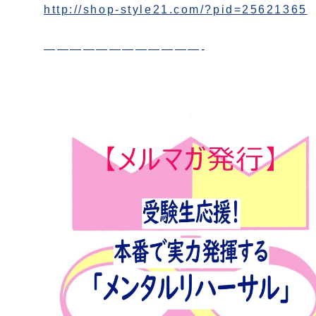
http://shop-style21.com/?pid=25621365
————————————-