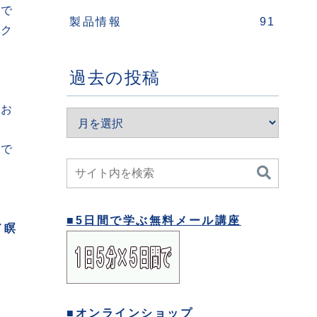
用で
製品情報
91
ック
過去の投稿
てお
グで
■5日間で学ぶ無料メール講座
ド瞑
■オンラインショップ