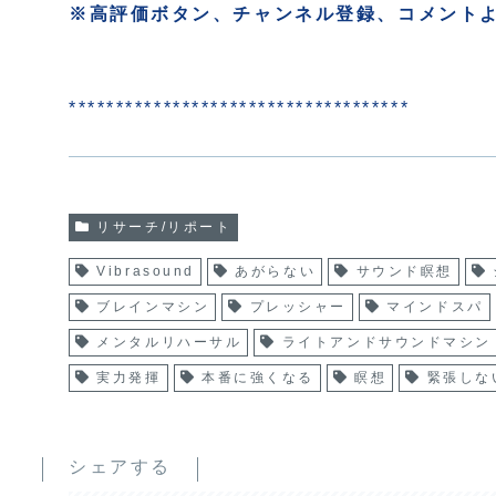
※高評価ボタン、チャンネル登録、コメント
************************************
リサーチ/リポート
Vibrasound
あがらない
サウンド瞑想
ブレインマシン
プレッシャー
マインドスパ
メンタルリハーサル
ライトアンドサウンドマシン
実力発揮
本番に強くなる
瞑想
緊張しな
シェアする