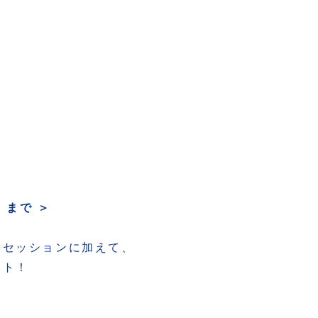
0）まで ＞
張セッションに加えて、
ント！