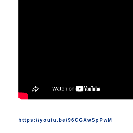
https://youtu.be/96CGXwSpPwM