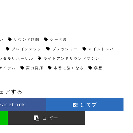
い
サウンド瞑想
シータ波
ス
ブレインマシン
プレッシャー
マインドスパ
ンタルリハーサル
ライトアンドサウンドマシン
アイテム
実力発揮
本番に強くなる
瞑想
ェアする
Facebook
はてブ
コピー