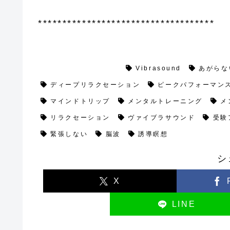
************************************
リサーチ/リポート
Vibrasound
あがらな
ディープリラクセーション
ピークパフォーマン
マインドトリップ
メンタルトレーニング
メ
リラクセーション
ヴァイブラサウンド
受験
緊張しない
脳波
誘導瞑想
シ
X
LINE