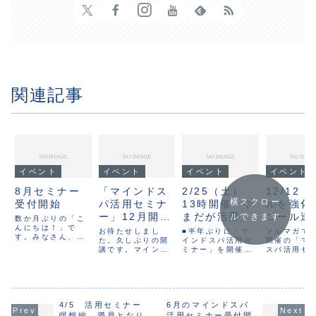
関連記事
イベント
イベント
イベント
イベント
8月セミナー
「マインドス
2/25（土）
12/12 
横スクロー
受付開始
パ活用セミナ
13時開催 や
ルを強化
ー」12月開
まだが活用セ
ゴール達
ルできます
数か月ぶりの「こ
んにちは！」で
催！
ミナーの中で
るための
お待たせしまし
■半年ぶりに「マ
メルマガでは
す。みなさん、い
た。久しぶりの開
一番熱く語る
インドスパ活用セ
ーニング
開催の「マ
かがお過ごしでし
講です。マインド
ミナー」を開催し
スパ活用セ
講座です！？
習する
ょうか？マスメデ
スパを活用するテ
ます。オンライン
ー」を順番
ィア等からは距離
クニックを、目的
開講ですので、遠
しています
をとってるけど、
別に学ぶ少人数制
方の方も簡単に参
は、バッチ
完全に隠遁してい
のワークショップ
加できます。マイ
受講の「メ
ない僕は、どうし
セミナーです。【
ンドスパを持って
トレーニン
ても様々な情報に
4/5 活用セミナー
12月の「マインド
6月のマインドスパ
いない方も受講で
です。理論
接するわけです。
スパ活用セミナ
きますが、実習で
を組み合わ
瞑想編 満員となり
活用セミナー受付開