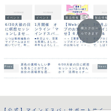
イベント
イベント
製品情報
製品情報
6/30大祓の日
1月開催 オ
【Webショッ
3か月ぶ
横スクロー
に瞑想セッシ
ンライン「マ
プのお知ら
「マイン
ョンしません
インドスパ活
せ】６月ショ
パ」＆「
ルできます
か？ 活用セ
用セミナー」
ップポイント
ションゴ
じつは動画編集の
■本日より、営業
＜＜【重要】ショ
案内ブログ
ミナー開催
マイブームはまだ
受付開始！
を再開しました。
終了します
ップポイント終了
ル」入荷
＆コロナ禍
続いていて、昨日
本年もよろしくお
のお知らせ ＞＞
で、しばら
動画もアップ
した！
もウェビナー動画
願いいたします。
■6月末までに「ス
切れとなっ
しました
を公開しました。
新たな気持ちで、
タイル21ベストセ
したが、3
ウェビナー形式で
2021年の活動を
レクション」のサ
りに製品入
理論や操作法を動
スタートしま
ーバーを移転しま
した！長い
画にしてみたとこ
す！…とあいさつ
す。アドレスは変
たせして、
ろ、凝った編集が
原色の素晴らしい夢
できるように、元
6/30大祓の日に瞑想
わりません
ございませ
不要で、短時間に
旦から気分を少し
（ ）。まだサイ
た。少量で
を見ることができ、
セッションしません
動画公開できるの
づつアゲていたの
トの改装作業中の
限定「赤色
自分の居場所を思い
か？ 活用セミナー
で面白くなってき
ですが、ありゃり
ため、正確な引っ
ゴーグル」
出すのに時間がかか
開催 動画もアップ
ました。そして視
ゃ、首都圏にまた
越し日を確定でき
しました。
るほどでした
しました
聴者も、すでに知
緊急事態宣言！？
ませんが、6月後
がら、今後
っているパート
なかなか外界と内
半の移転を予定
して入荷す
や...
面...
し...
は...
【公式】マインドスパ・サポートサイ